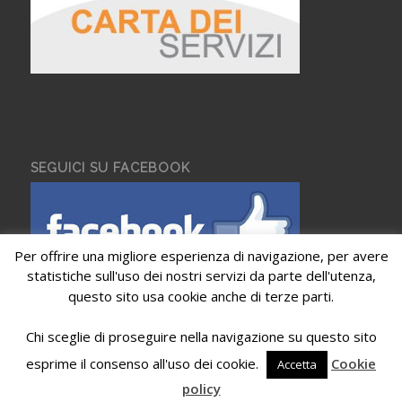
SEGUICI SU FACEBOOK
Per offrire una migliore esperienza di navigazione, per avere
statistiche sull'uso dei nostri servizi da parte dell'utenza,
questo sito usa cookie anche di terze parti.
Chi sceglie di proseguire nella navigazione su questo sito
esprime il consenso all'uso dei cookie.
Cookie
Accetta
© Copyright - Villa Guidotti 2017 - Powered by
Ego Communication
policy